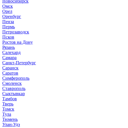
Новосибирск
Омск
Орел
Оренбург
Пенза
Пермь
Петрозаводск
Псков
Ростов на Дону
Рязань
Салехард
Самара
Санкт-Петербург
Саранск
Саратов
Симферополь
Смоленск
Ставрополь
Сыктывкар
Тамбов
Тверь
Томск
Тула
Тюмень
Улан-Удэ